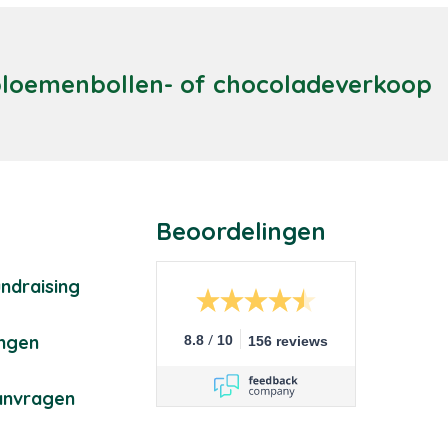
 bloemenbollen- of chocoladeverkoop
Beoordelingen
ndraising
/
ingen
8.8
10
156 reviews
anvragen