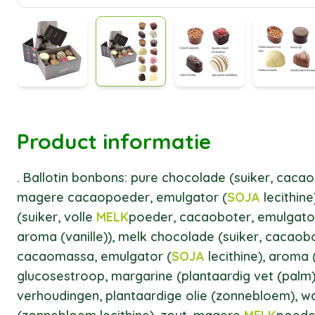
Product informatie
. Ballotin bonbons: pure chocolade (suiker, cac
magere cacaopoeder, emulgator (
SOJA
lecithin
(suiker, volle
MELK
poeder, cacaoboter, emulgato
aroma (vanille)), melk chocolade (suiker, cacaobo
cacaomassa, emulgator (
SOJA
lecithine), aroma (
glucosestroop, margarine (plantaardig vet (palm)
verhoudingen, plantaardige olie (zonnebloem), w