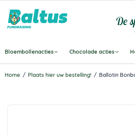
Ga direct door naar de inhoud
De sp
Bloembollenacties
Chocolade acties
H
Home
/
Plaats hier uw bestelling!
/
Ballotin Bonb