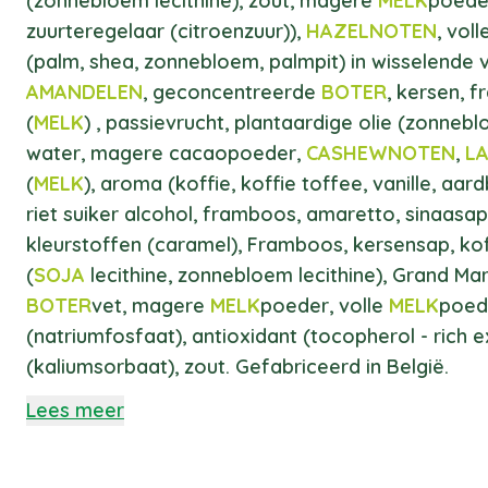
(zonnebloem lecithine), zout, magere
MELK
poeder
zuurteregelaar (citroenzuur)),
HAZELNOTEN
, vol
(palm, shea, zonnebloem, palmpit) in wisselende 
AMANDELEN
, geconcentreerde
BOTER
, kersen, 
(
MELK
) , passievrucht, plantaardige olie (zonneb
water, magere cacaopoeder,
CASHEWNOTEN
,
L
(
MELK
), aroma (koffie, koffie toffee, vanille, aard
riet suiker alcohol, framboos, amaretto, sinaasapp
kleurstoffen (caramel), Framboos, kersensap, ko
(
SOJA
lecithine, zonnebloem lecithine), Grand Mar
BOTER
vet, magere
MELK
poeder, volle
MELK
poede
(natriumfosfaat), antioxidant (tocopherol - rich 
(kaliumsorbaat), zout. Gefabriceerd in België.
Lees meer