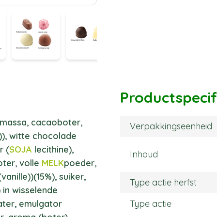
Productspecif
aomassa, cacaoboter,
Verpakkingseenheid
e)), witte chocolade
r (
SOJA
lecithine),
Inhoud
ter, volle
MELK
poeder,
vanille))(15%), suiker,
Type actie herfst
 in wisselende
ater, emulgator
Type actie