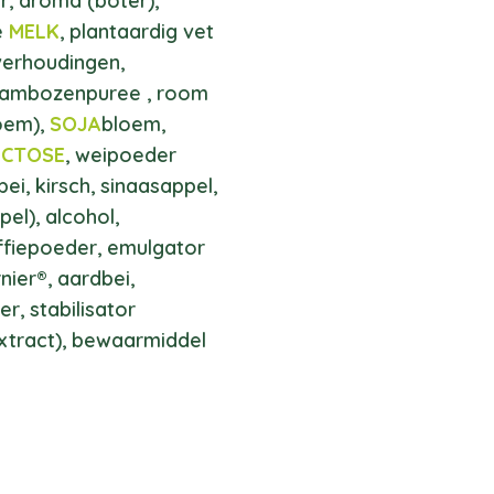
, aroma (boter),
le
MELK
, plantaardig vet
verhoudingen,
frambozenpuree , room
loem),
SOJA
bloem,
ACTOSE
, weipoeder
bei, kirsch, sinaasappel,
el), alcohol,
ffiepoeder, emulgator
nier®, aardbei,
r, stabilisator
extract), bewaarmiddel