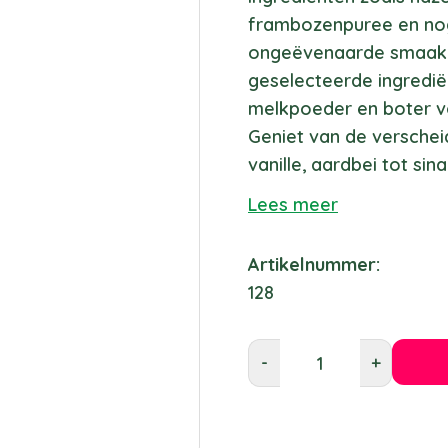
frambozenpuree en no
ongeëvenaarde smaake
geselecteerde ingredië
melkpoeder en boter vo
Geniet van de verschei
vanille, aardbei tot si
Lees meer
Artikelnummer:
128
-
+