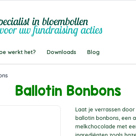
ecialist in bloembollen
voor uw fundraising acties
oe werkt het?
Downloads
Blog
ons
Ballotin Bonbons
Laat je verrassen door
ballotin bonbons, een a
melkchocolade met een
ingrediënten zoals haz