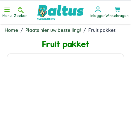
Ga direct door naar de inhoud
Menu
Zoeken
Inloggen
Winkelwagen
Home
/
Plaats hier uw bestelling!
/
Fruit pakket
Fruit pakket